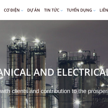
CƠ ĐIỆN
DỰ ÁN
TIN TỨC
TUYỂN DỤNG
LIÊ
NICAL AND ELECTRIC
th clients and contribution to the prosperi