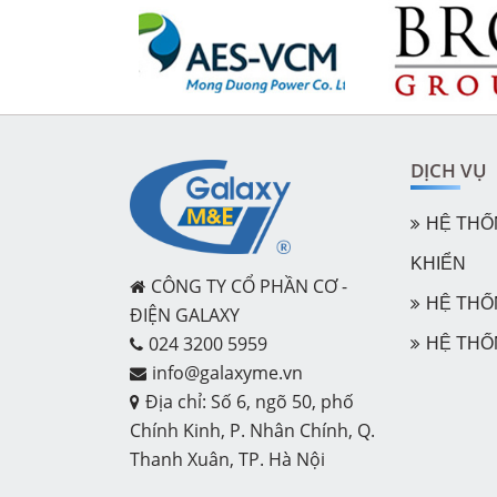
DỊCH VỤ
HỆ THỐN
KHIỂN
CÔNG TY CỔ PHẦN CƠ -
HỆ THỐ
ĐIỆN GALAXY
024 3200 5959
HỆ THỐ
info@galaxyme.vn
Địa chỉ: Số 6, ngõ 50, phố
Chính Kinh, P. Nhân Chính, Q.
Thanh Xuân, TP. Hà Nội