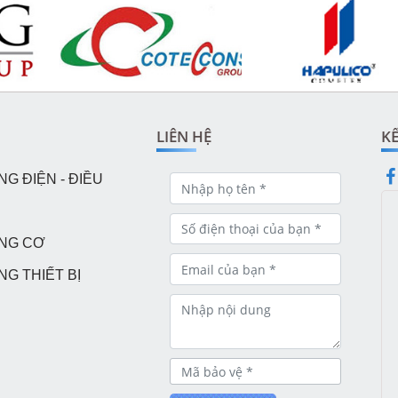
LIÊN HỆ
KẾ
G ĐIỆN - ĐIỀU
NG CƠ
NG THIẾT BỊ